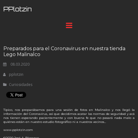
PPlotzin
Preparados para el Coronavirus en nuestra tienda
Lego Malinalco
08.03.2020
pplotzin
Curiosidades
Típico, nos preparábamos para una sesión de fotos en Malinalco y nos llegó la
información del Coronavirus, así que decidimos acatar las normas de seguridad y acá
nos tienen esperando pacientemente y con buena fe que no pasará nada malo a
quiénes están en nuestro estudio fotográfico ni a nuestros vecinos...
www.pplotzin.com
©2020 José A. Bárcenas