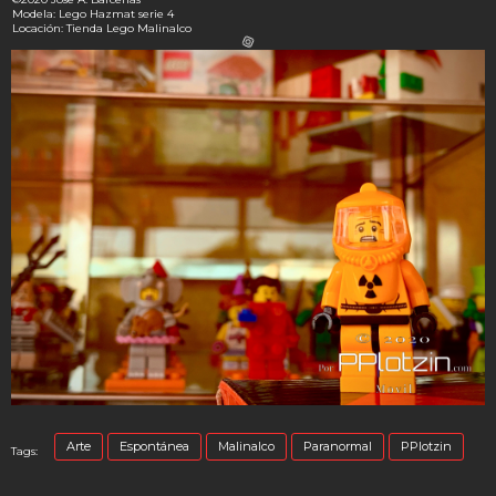
Modela: Lego Hazmat serie 4
Locación: Tienda Lego Malinalco

Arte
Espontánea
Malinalco
Paranormal
PPlotzin
Tags: