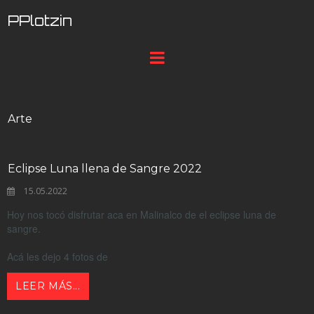
PPlotzin
Arte
Eclipse Luna llena de Sangre 2022
15.05.2022
Hoy nos tocó disfrutar aca en Malinalco de el eclipse luna de
sangre.
Acá les dejo 4 fotos de
LEER MÁS...