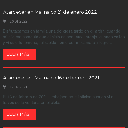
Atardecer en Malinalco 21 de enero 2022
20.01.2022
Disfrutábamos en familia una deliciosa tarde en el jardín, cuando
mi hija me comentó que el cielo estaba muy naranja, cuando volteo
y vi este fenómeno, fui rápidamente por mi cámara y logré...
LEER MÁS...
Atardecer en Malinalco 16 de febrero 2021
17.02.2021
El 16 de febrero de 2021, trabajaba en mi oficina cuando vi a
través de la ventana en el cielo...
LEER MÁS...