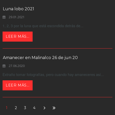
Luna lobo 2021
29.01.2021
1, 2, 3 por la luna que está escondida detrás de...
LEER MÁS...
Amanecer en Malinalco 26 de jun 20
27.06.2020
Extraño tomar fotografías, pero cuando hay amaneceres así...
LEER MÁS...
1
2
3
4