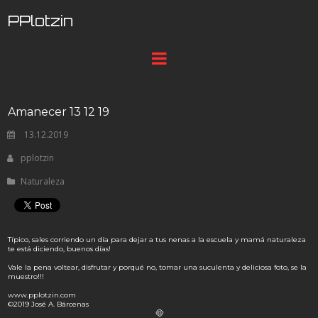
PPlotzin
Amanecer 13 12 19
13.12.2019
pplotzin
Naturaleza
Típico, sales corriendo un día para dejar a tus nenas a la escuela y mamá naturaleza
te está diciendo, buenos días!
Vale la pena voltear, disfrutar y porqué no, tomar una suculenta y deliciosa foto, se la
muestro!!!
www.pplotzin.com
©2019 José A. Bárcenas
