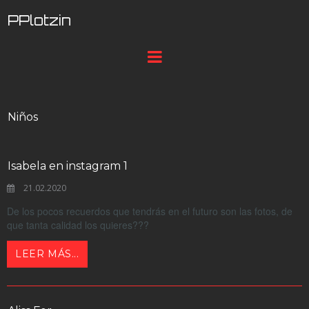
PPlotzin
Niños
Isabela en instagram 1
21.02.2020
De los pocos recuerdos que tendrás en el futuro son las fotos, de
que tanta calidad los quieres???
LEER MÁS...